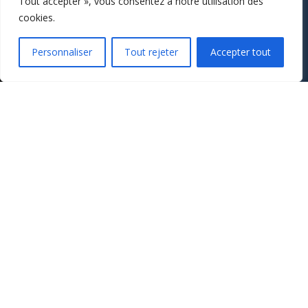
Tout accepter », vous consentez à notre utilisation des
cookies.
Personnaliser
Tout rejeter
Accepter tout
Formulair
e pour les
demandes
de suivi