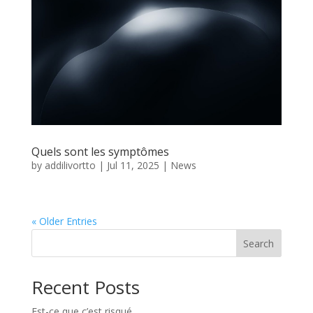
Quels sont les symptômes
by
addilivortto
|
Jul 11, 2025
|
News
« Older Entries
Search
Recent Posts
Est-ce que c’est risqué