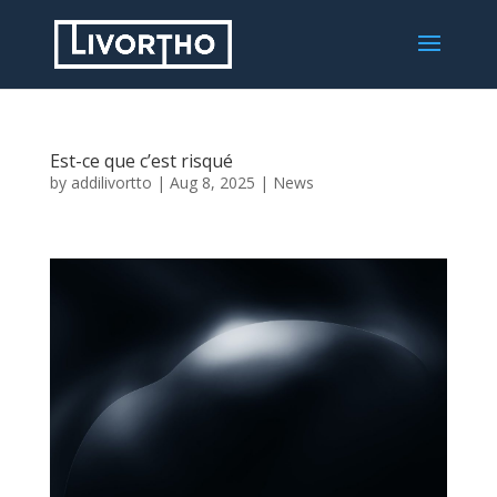
Est-ce que c’est risqué
by
addilivortto
|
Aug 8, 2025
|
News