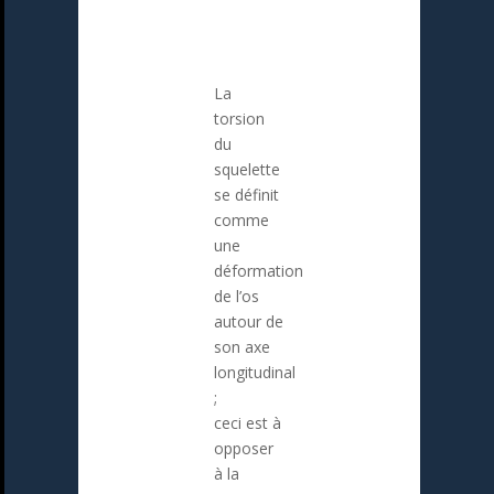
La
torsion
du
squelette
se définit
comme
une
déformation
de l’os
autour de
son axe
longitudinal
;
ceci est à
opposer
à la