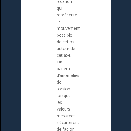
rotation
qui
représente
le
mouvement
possible
de cet os
autour de
cet axe.
On
parlera
d’anomalies
de
torsion
lorsque
les
valeurs
mesurées
s’écarteront
de fac¸on