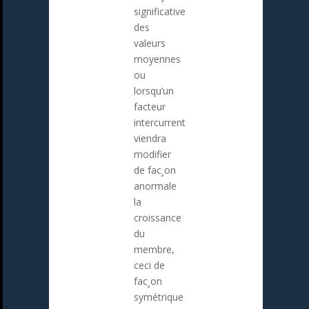
significative
des
valeurs
moyennes
ou
lorsqu’un
facteur
intercurrent
viendra
modifier
de fac¸on
anormale
la
croissance
du
membre,
ceci de
fac¸on
symétrique