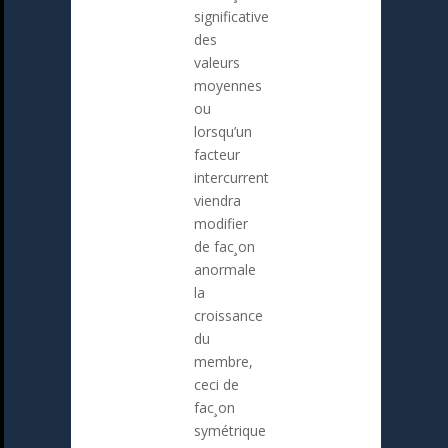
significative
des
valeurs
moyennes
ou
lorsqu’un
facteur
intercurrent
viendra
modifier
de fac¸on
anormale
la
croissance
du
membre,
ceci de
fac¸on
symétrique