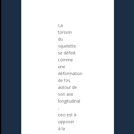
La
torsion
du
squelette
se définit
comme
une
déformation
de l’os
autour de
son axe
longitudinal
;
ceci est à
opposer
à la