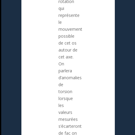
rotation
qui
représente
le
mouvement
possible
de cet os
autour de
cet axe.
On
parlera
d’anomalies
de
torsion
lorsque
les
valeurs
mesurées
s’écarteront
de fac¸on