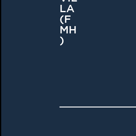
LA
(F
MH
)